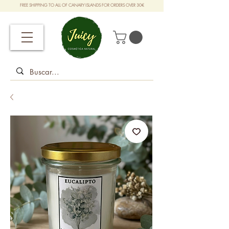
FREE SHIPPING TO ALL OF CANARY ISLANDS FOR ORDERS OVER 30€