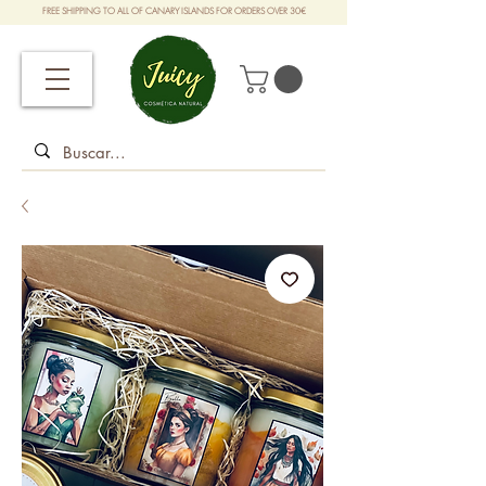
FREE SHIPPING TO ALL OF CANARY ISLANDS FOR ORDERS OVER 30€