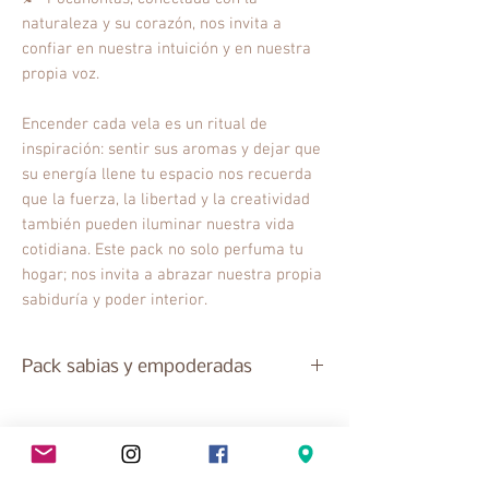
naturaleza y su corazón, nos invita a
confiar en nuestra intuición y en nuestra
propia voz.
Encender cada vela es un ritual de
inspiración: sentir sus aromas y dejar que
su energía llene tu espacio nos recuerda
que la fuerza, la libertad y la creatividad
también pueden iluminar nuestra vida
cotidiana. Este pack no solo perfuma tu
hogar; nos invita a abrazar nuestra propia
sabiduría y poder interior.
Pack sabias y empoderadas
🥀 Bella – Aroma a rosas
Delicada y elegante, esta vela
desprende un aroma a rosas frescas
No Reviews Yet
que envuelve la estancia con