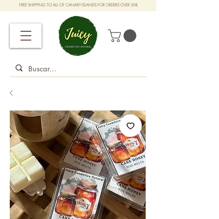
FREE SHIPPING TO ALL OF CANARY ISLANDS FOR ORDERS OVER 30€