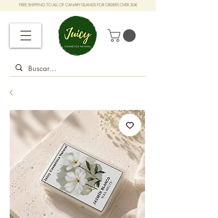
FREE SHIPPING TO ALL OF CANARY ISLANDS FOR ORDERS OVER 30€