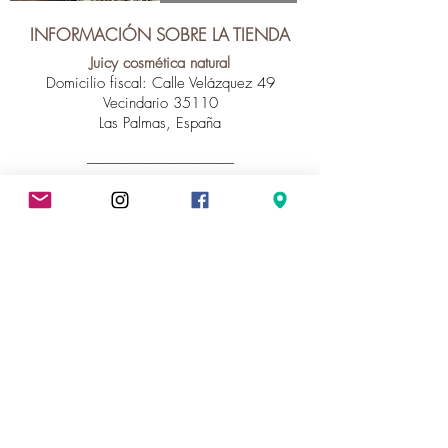
INFORMACIÓN SOBRE LA TIENDA
Juicy cosmética natural
Domicilio fiscal: Calle Velázquez 49
Vecindario 35110
Las Palmas, España
-------------------------------------------------
Horario de atención al cliente
Lunes a viernes de 9:00 - 20:00
634 46 97 10
juicy.cosmeticanatural@gmail.com
Instagram
INFORMACIÓN LEGAL
Política de privacidad
Términos y condiciones
Aviso legal
Política de Cookies