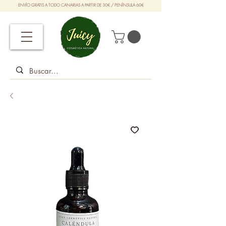
ENVÍO GRATIS A TODO CANARIAS A PARTIR DE 30€ / PENÍNSULA 60€