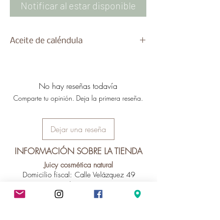
Notificar al estar disponible
Aceite de caléndula
Aceite puro de caléndula.
Apto para cuerpo, cara y cabello.
Recomendado para pieles secas,
No hay reseñas todavía
dañadas y/o con problemas.
Comparte tu opinión. Deja la primera reseña.
Beneficios del aceite de caléndula en la
piel:
Cuida la piel y la trata de manera
Dejar una reseña
excelente.
Tratar la psoriasis, eczemas,
INFORMACIÓN SOBRE LA TIENDA
dermatitis y el acné.
Juicy cosmética natural
Hidratante.
Domicilio fiscal: Calle Velázquez 49
Calmante.
Vecindario 35110
Beneficios del aceite de caléndula en el
Las Palmas, España
cabello
Previene la caspa.
-------------------------------------------------