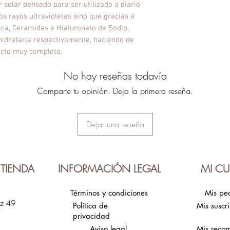
solar pensado para ser utilizado a diario
s rayos ultravioletas sino que gracias a
ica, Ceramidas e Hialuronato de Sodio,
e hidratarla respectivamente, haciendo de
ucto muy completo.
No hay reseñas todavía
Comparte tu opinión. Deja la primera reseña.
Dejar una reseña
TIENDA
INFORMACIÓN LEGAL
MI CU
Términos y condiciones
Mis pe
ez 49
Política de
Mis suscr
privacidad
Aviso legal
Mis reco