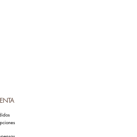
ENTA
didos
ipciones
mpensas