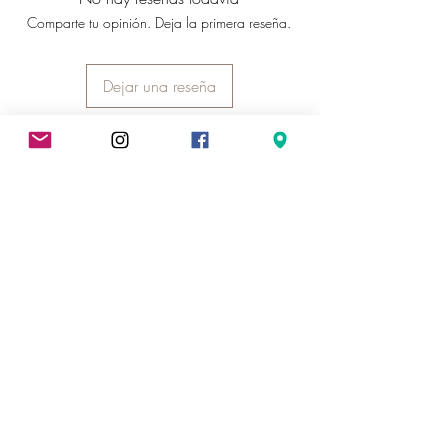
Sodium Chloride, Coumarin, Tocopheryl
Comparte tu opinión. Deja la primera reseña.
Acetate, CI 77891
Dejar una reseña
INFORMACIÓN SOBRE LA TIENDA
Juicy cosmética natural
Domicilio fiscal: Calle Velázquez 49
Vecindario 35110
Las Palmas, España
-------------------------------------------------
Horario de atención al cliente
Lunes a viernes de 9:00 - 20:00
634 46 97 10
juicy.cosmeticanatural@gmail.com
Instagram
INFORMACIÓN LEGAL