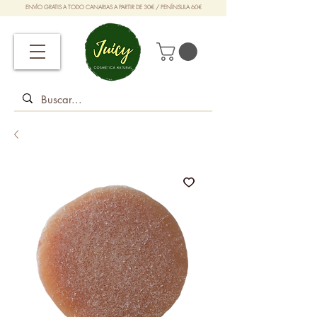
ENVÍO GRATIS A TODO CANARIAS A PARTIR DE 30€ / PENÍNSULA 60€