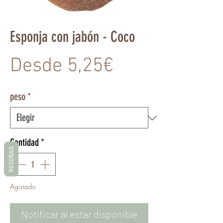
Esponja con jabón - Coco
Precio
Desde
5,25€
de
peso
*
oferta
Cantidad
*
RESEÑAS
Agotado
Notificar al estar disponible