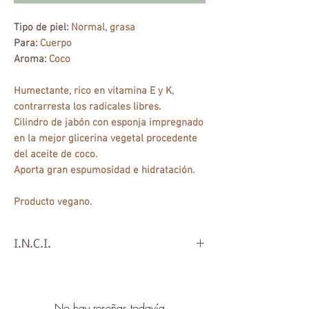
Tipo de piel:
Normal, grasa
Para:
Cuerpo
Aroma:
Coco
Humectante, rico en vitamina E y K,
contrarresta los radicales libres.
Cilindro de jabón con esponja impregnado
en la mejor glicerina vegetal procedente
del aceite de coco.
Aporta gran espumosidad e hidratación.
Producto vegano.
I.N.C.I.
Sodium Cocoate, Aqua, Dipropylene
Glycol, Sucrose, Glycerin, Sodium
Stearate, Alcohol Denat, Parfum,
No hay reseñas todavía