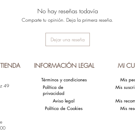
seborrea o los ecc
No hay reseñas todavía
La arcilla blanca a
normalizar la pro
Comparte tu opinión. Deja la primera reseña.
mantiene la elasti
hebras capilares, 
oxigenación y esti
Dejar una reseña
La arcilla tiene un
actúa como tónico 
La avena ayuda a c
así como las canas
TIENDA
INFORMACIÓN LEGAL
MI CU
fomentar el crecimi
hidratación del cu
Términos y condiciones
Mis pe
grosor del cabello 
ez 49
Política de
Mis suscr
folículos con esta 
privacidad
100% natural, hech
Aviso legal
Mis reco
Producto vegano.
Política de Cookies
Mis res
60gr unidad
te
:00