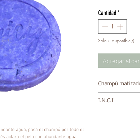
Cantidad
*
Solo 6 disponible(s)
Agregar al car
Champú matizador
Para todo tipo de p
I.N.C.I
Con pigmento viole
de las canas y cab
Sodium Cocoyl Iset
conseguir un color
Sativa, Persea Gra
Con aceite de agu
oil, Cananga Odora
undante agua, pasa el champú por todo el
activamente como 
CI 77007, Parfum.
és aclara el pelo con abundante agua.
problemas del cuer