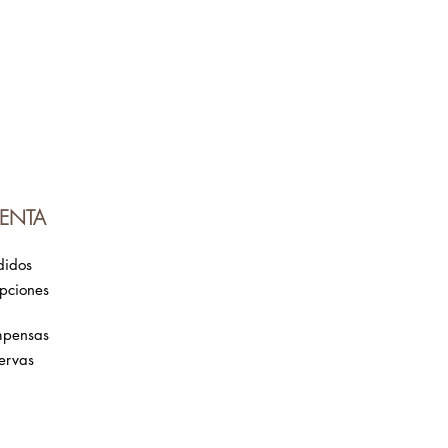
emas capilares.
yuda a regular el pH y a
ducción de sebo. Además,
cidad y la humedad de las
las reconstruye, aumenta la
mula el crecimiento.
a acción limpiadora y, también,
para el cabello.
ontrolar la caída de cabello,
 prematuras. Es un aliado para
ENTA
ento del cabello y la
ero cabelludo. Consigue mayor
didos
y haz más resistentes los
ipciones
grasa natural.
o en Canarias.
mpensas
ervas