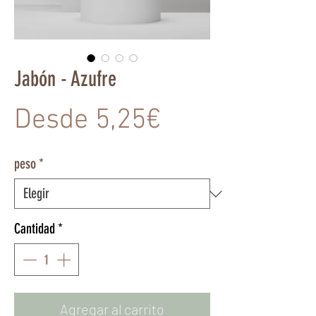
Jabón - Azufre
Precio
Desde
5,25€
de
peso
*
oferta
Cantidad
*
Agregar al carrito