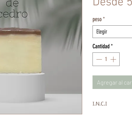
Desde
5
peso
*
Elegir
Cantidad
*
Agregar al car
I.N.C.I
Sodium Cocoate, So
Parfum, Dipropyle
Stearate, Alcohol 