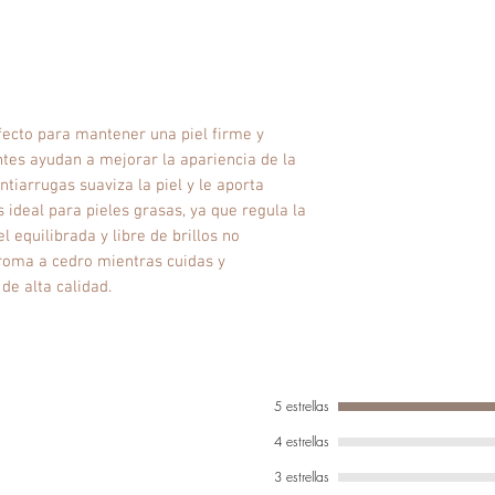
Sodium Chloride, C
Linalyl Acetate*, 
Cinnamal*, Hexame
Geraniol*.
* Procedente de l
rfecto para mantener una piel firme y
tes ayudan a mejorar la apariencia de la
ntiarrugas suaviza la piel y le aporta
s ideal para pieles grasas, ya que regula la
l equilibrada y libre de brillos no
aroma a cedro mientras cuidas y
de alta calidad.
5 estrellas
4 estrellas
3 estrellas