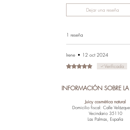
Dejar una reseña
1 reseña
Irene
•
12 oct 2024
Obtuvo 5 de 5 estrellas.
Verificada
INFORMACIÓN SOBRE LA 
Juicy cosmética natural
Domicilio fiscal: Calle Velázqu
Vecindario 35110
Las Palmas, España