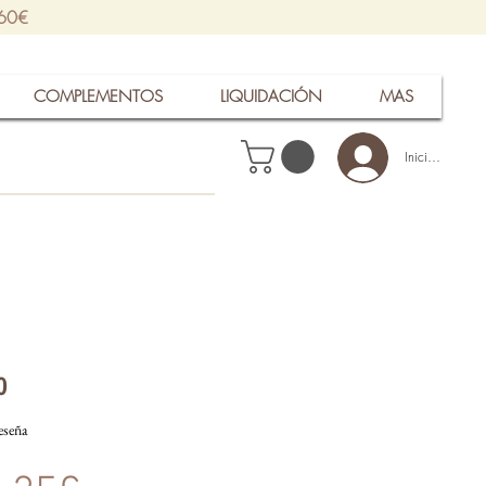
 60€
COMPLEMENTOS
LIQUIDACIÓN
MAS
Iniciar sesión
o
calificación es de 5.0 de 5 estrellas
reseña