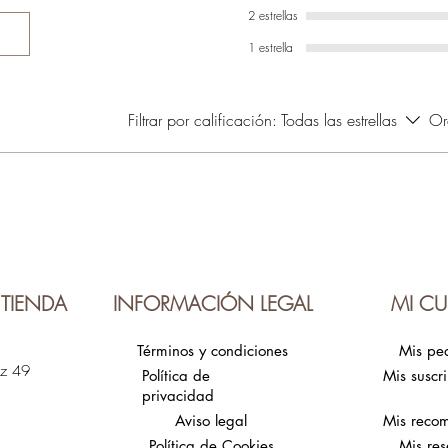
2 estrellas
1 estrella
Filtrar por calificación:
Todas las estrellas
Or
TIENDA
INFORMACIÓN LEGAL
MI CU
Términos y condiciones
Mis pe
ez 49
Política de
Mis suscr
privacidad
Aviso legal
Mis reco
Política de Cookies
Mis res