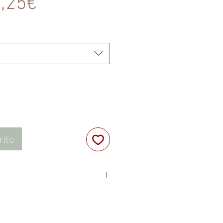
Precio
,25€
de
oferta
rito
dium Olivate, Aqua, Glycerin,
ne Glycol, Sucrose, Sodium
Denat, Beta-Caryophyllene*,