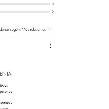
0
0
denar según:
Más relevantes
ENTA
didos
ipciones
mpensas
ervas