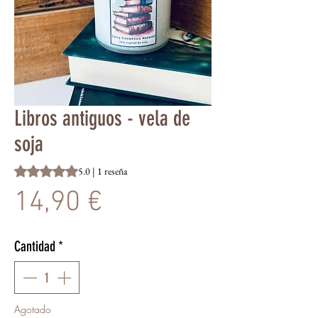
Libros antiguos - vela de
soja
Según 1 reseña, la calificación es de 5.0 de 5 estrellas
5.0 | 1 reseña
Precio
14,90 €
Cantidad
*
Agotado