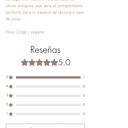
libros antiguos, que será el complemento
perfecto para tu espacio de lectura o sala
de estar.
Peso 220gr / vegano
Reseñas
5.0
Obtuvo 5 de 5 estrellas.
5
1
4
0
3
0
2
0
1
0