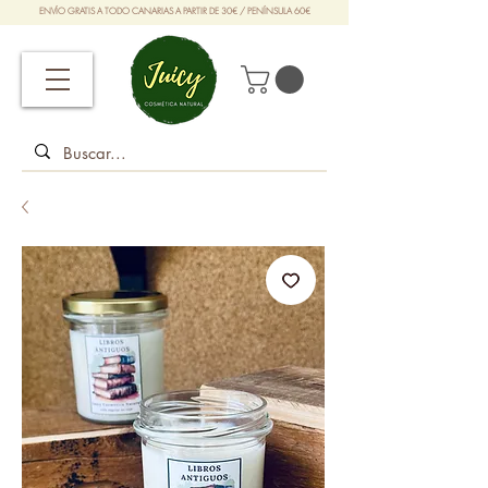
ENVÍO GRATIS A TODO CANARIAS A PARTIR DE 30€ / PENÍNSULA 60€