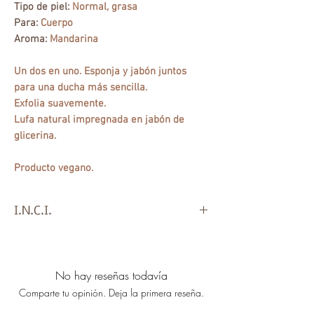
Tipo de piel:
Normal, grasa
Para:
Cuerpo
Aroma:
Mandarina
Un dos en uno. Esponja y jabón juntos
para una ducha más sencilla.
Exfolia suavemente.
Lufa natural impregnada en jabón de
glicerina.
Producto vegano.
I.N.C.I.
Aqua, Glycerin, Sodium Stearate,
Propylene Glycol, Sorbitol, Sodium
Laurate,Sodium Laureth Sulfate,
No hay reseñas todavía
Parfum, Sodium Lauryl Sulfate,
Comparte tu opinión. Deja la primera reseña.
Sodium Chloride, Luffa