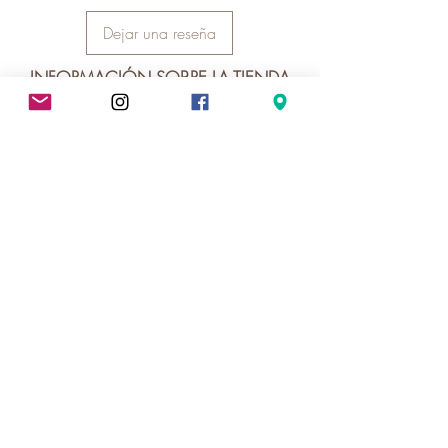
Cylindrica Fruit,Stearic Acid, Lauric
Acid, Sodium Thiosulfate,
Dejar una reseña
Pentasodium Pentetate,
Tetrasodium Etidronate, Limonene,
INFORMACIÓN SOBRE LA TIENDA
Linalool, CI 15985
Juicy cosmética natural
Domicilio fiscal: Calle Velázquez 49
Vecindario 35110
Las Palmas, España
-------------------------------------------------
Horario de atención al cliente
Lunes a viernes de 9:00 - 20:00
634 46 97 10
juicy.cosmeticanatural@gmail.com
Instagram
INFORMACIÓN LEGAL
Política de privacidad
Términos y condiciones