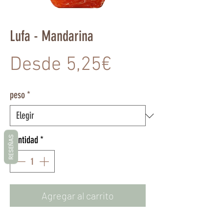
Lufa - Mandarina
Precio
Desde
5,25€
de
peso
*
oferta
Cantidad
*
RESEÑAS
Agregar al carrito