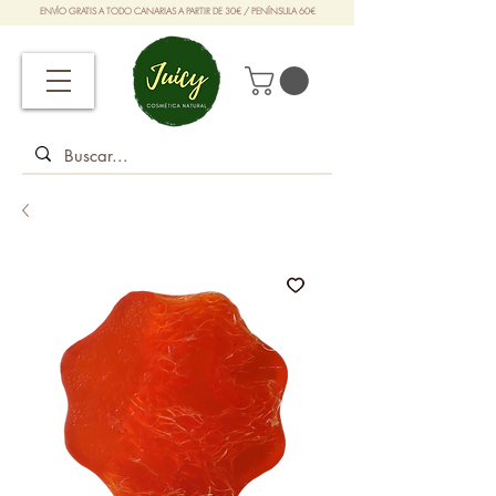
ENVÍO GRATIS A TODO CANARIAS A PARTIR DE 30€ / PENÍNSULA 60€