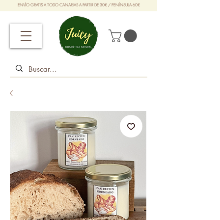
ENVÍO GRATIS A TODO CANARIAS A PARTIR DE 30€ / PENÍNSULA 60€