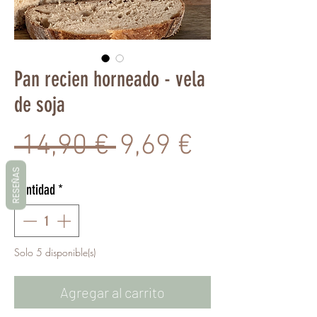
Pan recien horneado - vela
de soja
Precio
Precio
 14,90 € 
9,69 €
de
RESEÑAS
Cantidad
*
oferta
Solo 5 disponible(s)
Agregar al carrito