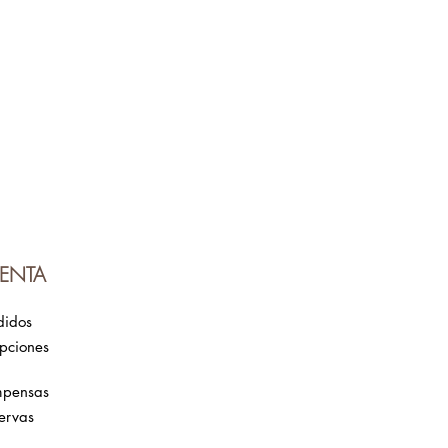
ENTA
didos
ipciones
mpensas
ervas