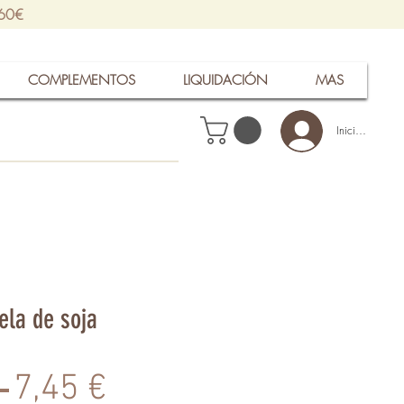
 60€
COMPLEMENTOS
LIQUIDACIÓN
MAS
Iniciar sesión
ela de soja
Precio
Precio
 
7,45 €