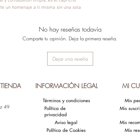
l y combustión limpia, es el capricho
rte un homenaje a ti misma sin una sola
No hay reseñas todavía
Comparte tu opinión. Deja la primera reseña.
Dejar una reseña
TIENDA
INFORMACIÓN LEGAL
MI CU
Términos y condiciones
Mis pe
ez 49
Política de
Mis suscr
privacidad
Aviso legal
Mis reco
Política de Cookies
Mis res