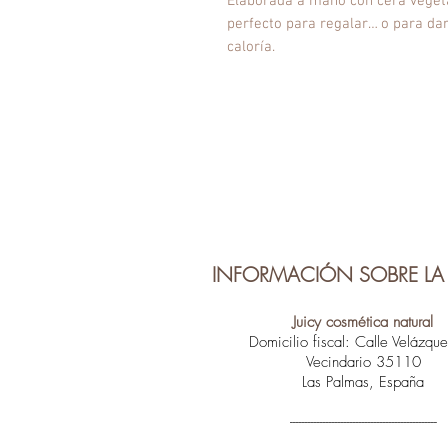
Elaborada a mano con cera vegeta
perfecto para regalar… o para da
caloría.
INFORMACIÓN SOBRE LA 
Juicy cosmética natural
Domicilio fiscal: Calle Velázqu
Vecindario 35110
Las Palmas, España
-------------------------------------------------