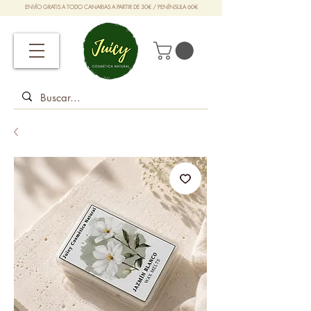
ENVÍO GRATIS A TODO CANARIAS A PARTIR DE 30€ / PENÍNSULA 60€